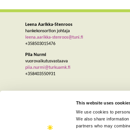
Leena Aarikka-Stenroos
hankekonsortion johtaja
leena.aarikka-stenroos@tuni.fi
+358503015476
Piia Nurmi
vuorovaikutusvastaava
piia.nurmi@turkuamk.fi
+358403550931
This website uses cookie
We use cookies to personal
We also share information 
partners who may combine i