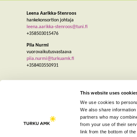
Leena Aarikka-Stenroos
hankekonsortion johtaja
leena.aarikka-stenroos@tuni.fi
+358503015476
Piia Nurmi
vuorovaikutusvastaava
piia.nurmi@turkuamk.fi
+358403550931
This website uses cookie
We use cookies to personal
We also share information 
partners who may combine i
from your use of their se
link from the bottom of the