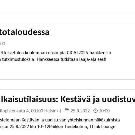
rtotaloudessa
:00
-14Tervetuloa kuulemaan uusimpia CICAT2025-hankkeesta
iä tutkimustuloksia! Hankkeessa tutkitaan laaja-alaisesti
lkaisutilaisuus: Kestävä ja uudistu
iopistonkatu 4, 00100 Helsinki)
25.8.2022
10:00
stelemaan Kestävän ja uudistuvan yhteiskunnan näkökulmista
orstai 25.8.2022 klo 10–12Paikka: Tiedekulma, Think Lounge