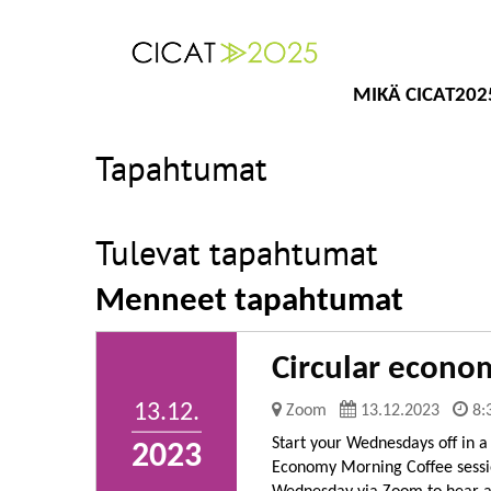
MIKÄ CICAT202
Tapahtumat
Tulevat tapahtumat
Menneet tapahtumat
Circular econo
13.12.
Zoom
13.12.2023
8:
Start your Wednesdays off in 
2023
Economy Morning Coffee sessio