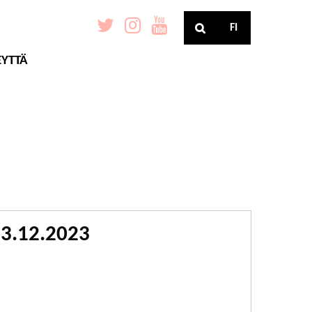
FI
EYTTÄ
13.12.2023