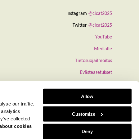
Instagram
@cicat2025
Twitter
@cicat2025
YouTube
Medialle
Tietosuojailmoitus
Evästeasetukset
Allow
yse our traffic.
 analytics
Customize
y’ve collected
 about cookies
Deny