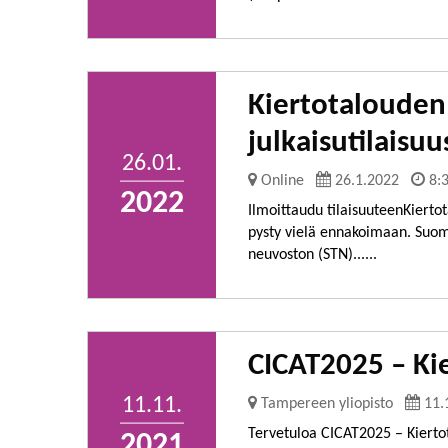
Kiertotalouden 
julkaisutilaisuu
26.01.
Online
26.1.2022
8:
2022
Ilmoittaudu tilaisuuteenKierto
pysty vielä ennakoimaan. Suo
neuvoston (STN)......
CICAT2025 – Ki
11.11.
Tampereen yliopisto
11.
Tervetuloa CICAT2025 – Kierto
2021