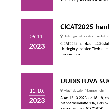
Wednesday via Zoom to hear a..
CICAT2025-hank
09.11.
Helsingin yliopiston Tiedeku
CICAT2025-hankkeen päätösjuhl
2023
Helsingin yliopiston Tiedekul
tulevaisuuden......
UUDISTUVA SUOMI
12.10.
Musiikkitalo, Mannerheiminti
Aika: 12.10.2023 klo 16–18, coc
2023
Mannerheimintie 13a, Helsinki
kasvun avaimet (GROWTH).....