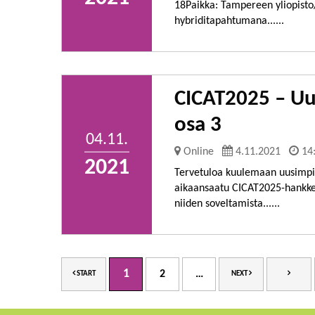
18Paikka: Tampereen yliopist
hybriditapahtumana......
CICAT2025 – Uu
osa 3
04.11.
Online
4.11.2021
14
2021
Tervetuloa kuulemaan uusimpia 
aikaansaatu CICAT2025-hankkee
niiden soveltamista......
1
2
…
START
NEXT