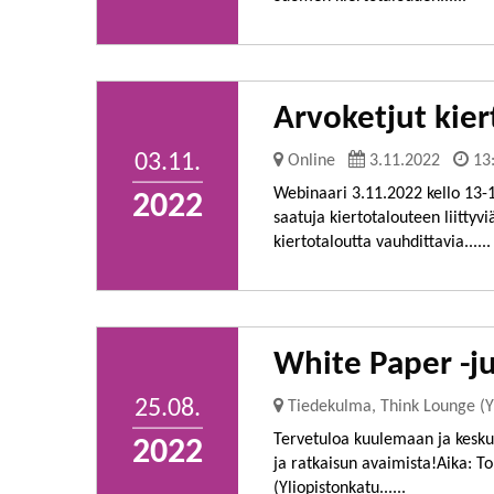
Arvoketjut kie
03.11.
Online
3.11.2022
13
Webinaari 3.11.2022 kello 13
2022
saatuja kiertotalouteen liittyv
kiertotaloutta vauhdittavia......
White Paper -ju
25.08.
Tiedekulma, Think Lounge (Yl
Tervetuloa kuulemaan ja kesku
2022
ja ratkaisun avaimista!Aika: T
(Yliopistonkatu......