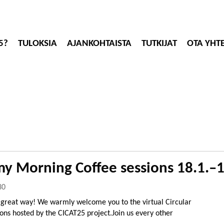
5?
TULOKSIA
AJANKOHTAISTA
TUTKIJAT
OTA YHT
my Morning Coffee sessions 18.1.–
30
a great way! We warmly welcome you to the virtual Circular
ns hosted by the CICAT25 project.Join us every other