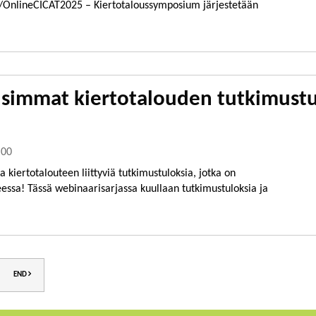
o/OnlineCICAT2025 – Kiertotaloussymposium järjestetään
simmat kiertotalouden tutkimustul
:00
kiertotalouteen liittyviä tutkimustuloksia, jotka on
ssa! Tässä webinaarisarjassa kuullaan tutkimustuloksia ja
END