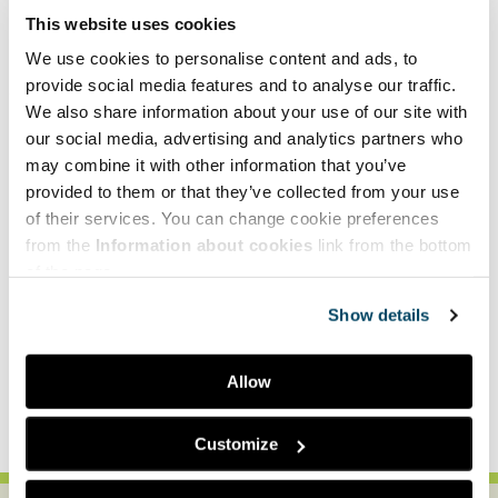
kestävän kasvun ja uudistumiskyvyn tueksi monipuolista
This website uses cookies
tietopohjaa muutosten tuomien mahdollisuuksien ja uudistumisen
We use cookies to personalise content and ads, to
edellytyksien ja esteiden tunnistamiseksi yhteiskunnan, yhteisöjen
provide social media features and to analyse our traffic.
ja yksilön tasoilla. Kiertotaloussiirtymän vaikutusta kestävään
We also share information about your use of our site with
kasvuun tutkitaan ohjelman hankkeissa
Kiertotalouden katalyytit:
Innovaatioekosysteemeistä liiketoimintaekosysteemeihin
our social media, advertising and analytics partners who
(CICAT2025)
,
Uudet pakkasratkaisut ihmisen, maapallon ja
may combine it with other information that you’ve
liiketoiminnan hyväksi (Package-Heroes)
ja
Kestävä lääkekehitys
provided to them or that they’ve collected from your use
(SUDDEN)
.
of their services. You can change cookie preferences
from the
Information about cookies
link from the bottom
Anne-Christine Ritschkoff; Kestävän kasvun avaimet
of the page.
ohjelmajohtaja
Leena Aarikka-Stenroos, CICAT 2025 konsortiojohtaja
Show details
Ali Harlin, Package-Heroes konsortiojohtaja
Jari Yli-Kauhaluoma, SUDDEN konsortiojohtaja
Allow
Facebook
LinkedIn
Customize