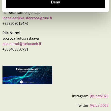
Deny
Leena Aarikka-Stenroos
hankekonsortion johtaja
leena.aarikka-stenroos@tuni.fi
+358503015476
Piia Nurmi
vuorovaikutusvastaava
piia.nurmi@turkuamk.fi
+358403550931
Instagram
@cicat2025
Twitter
@cicat2025