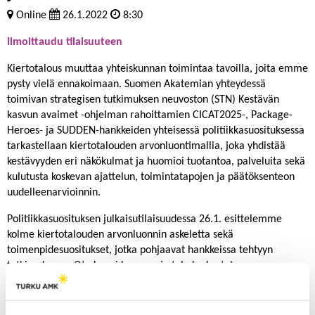
Online
26.1.2022
8:30
Ilmoittaudu tilaisuuteen
Kiertotalous muuttaa yhteiskunnan toimintaa tavoilla, joita emme
pysty vielä ennakoimaan. Suomen Akatemian yhteydessä
toimivan strategisen tutkimuksen neuvoston (STN) Kestävän
kasvun avaimet -ohjelman rahoittamien CICAT2025-, Package-
Heroes- ja SUDDEN-hankkeiden yhteisessä politiikkasuosituksessa
tarkastellaan kiertotalouden arvonluontimallia, joka yhdistää
kestävyyden eri näkökulmat ja huomioi tuotantoa, palveluita sekä
kulutusta koskevan ajattelun, toimintatapojen ja päätöksenteon
uudelleenarvioinnin.
Politiikkasuosituksen julkaisutilaisuudessa 26.1. esittelemme
kolme kiertotalouden arvonluonnin askeletta sekä
toimenpidesuositukset, jotka pohjaavat hankkeissa tehtyyn
tutkimukseen. Ota kuppi kuumaa ja tule keskustelemaan
kiertotalouden mahdollisuuksista!
STN-ohjelmassa Kestävän kasvun avaimet (GROWTH) tuotetaan