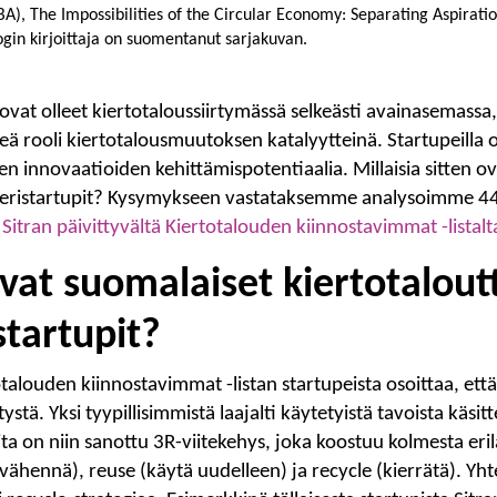
A), The Impossibilities of the Circular Economy: Separating Aspirati
login kirjoittaja on suomentanut sarjakuvan.
ovat olleet kiertotaloussiirtymässä selkeästi avainasemassa,
keä rooli kiertotalousmuutoksen katalyytteinä. Startupeilla
en innovaatioiden kehittämispotentiaalia. Millaisia sitten o
eeristartupit? Kysymykseen vastataksemme analysoimme 4
a
Sitran päivittyvältä Kiertotalouden kiinnostavimmat -listalt
ovat suomalaiset kiertotalout
startupit?
otalouden kiinnostavimmat -listan startupeista osoittaa, ett
stä. Yksi tyypillisimmistä laajalti käytetyistä tavoista käsitt
ita on niin sanottu 3R-viitekehys, joka koostuu kolmesta eril
(vähennä), reuse (käytä uudelleen) ja recycle (kierrätä). Yh