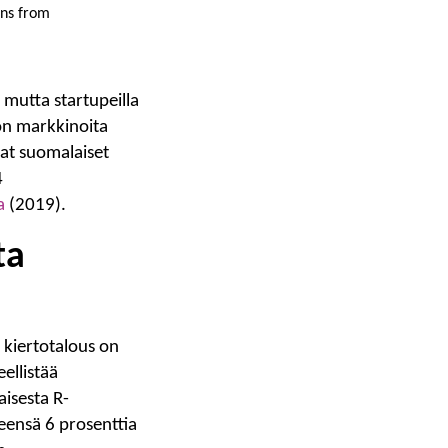
ons from
 mutta startupeilla
 on markkinoita
vat suomalaiset
4
a
(2019).
ta
ä kiertotalous on
eellistää
aisesta R-
teensä 6 prosenttia