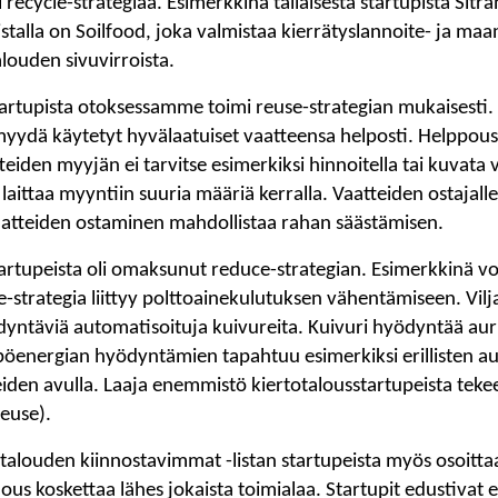
 recycle-strategiaa. Esimerkkinä tällaisesta startupista Sitra
istalla on Soilfood, joka valmistaa kierrätyslannoite- ja m
louden sivuvirroista.
tartupista otoksessamme toimi reuse-strategian mukaisesti
 myydä käytetyt hyvälaatuiset vaatteensa helposti. Helppou
tteiden myyjän ei tarvitse esimerkiksi hinnoitella tai kuvata v
laittaa myyntiin suuria määriä kerralla. Vaatteiden ostajal
atteiden ostaminen mahdollistaa rahan säästämisen.
tartupeista oli omaksunut reduce-strategian. Esimerkkinä v
e-strategia liittyy polttoainekulutuksen vähentämiseen. Vilj
yntäviä automatisoituja kuivureita. Kuivuri hyödyntää au
energian hyödyntämien tapahtuu esimerkiksi erillisten au
en avulla. Laaja enemmistö kiertotalousstartupeista tekee
reuse).
otalouden kiinnostavimmat -listan startupeista myös osoittaa
lous koskettaa lähes jokaista toimialaa. Startupit edustivat e