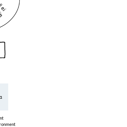
nt
vironment