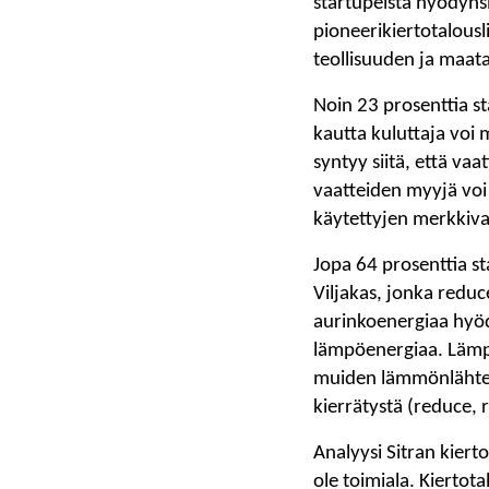
startupeista hyödynsi
pioneerikiertotalousl
teollisuuden ja maata
Noin 23 prosenttia s
kautta kuluttaja voi
syntyy siitä, että vaa
vaatteiden myyjä voi 
käytettyjen merkkiva
Jopa 64 prosenttia s
Viljakas, jonka reduc
aurinkoenergiaa hyöd
lämpöenergiaa. Lämpö
muiden lämmönlähteid
kierrätystä (reduce, 
Analyysi Sitran kiert
ole toimiala. Kiertota