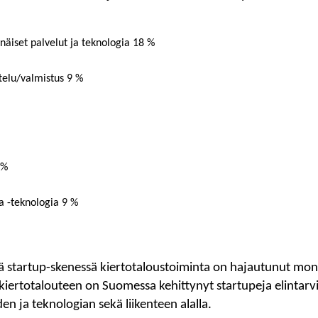
ännäiset palvelut ja teknologia 18 %
telu/valmistus 9 %
 %
a -teknologia 9 %
tä startup-skenessä kiertotaloustoiminta on hajautunut monil
ä kiertotalouteen on Suomessa kehittynyt startupeja elintarv
den ja teknologian sekä liikenteen alalla.