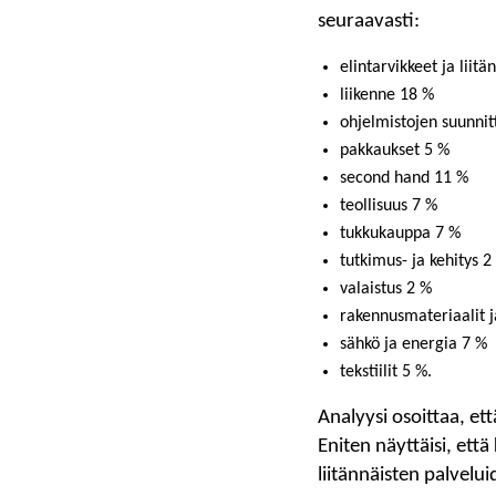
seuraavasti:
elintarvikkeet ja liit
liikenne 18 %
ohjelmistojen suunnit
pakkaukset 5 %
second hand 11 %
teollisuus 7 %
tukkukauppa 7 %
tutkimus- ja kehitys 2
valaistus 2 %
rakennusmateriaalit j
sähkö ja energia 7 %
tekstiilit 5 %.
Analyysi osoittaa, et
Eniten näyttäisi, ett
liitännäisten palvelui