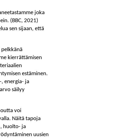
laneetastamme joka
ein. (BBC, 2021)
ua sen sijaan, että
n pelkkänä
mme kierrättämisen
teriaalien
yntymisen estäminen.
, energia- ja
arvo säilyy
loutta voi
valla. Näitä tapoja
, huolto- ja
 hyödyntäminen uusien