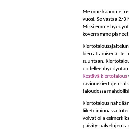
Me murskaamme, revi
vuosi. Se vastaa 2/3
Miksi emme hyödyntäi
koverramme planeet
Kiertotalousajattelu
kierrättämisenä. Ter
suuntaan. Kiertotalou
uudelleenhyödyntämin
Kestävä kiertotalous
ravinnekiertojen sulk
taloudessa mahdolli
Kiertotalous nähdään 
liiketoiminnassa toteu
voivat olla esimerkik
päivityspalvelujen t