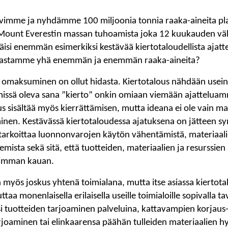
mme ja nyhdämme 100 miljoonia tonnia raaka-aineita p
 Mount Everestin massan tuhoamista joka 12 kuukauden väl
si enemmän esimerkiksi kestävää kiertotaloudellista ajattel
astamme yhä enemmän ja enemmän raaka-aineita?
n omaksuminen on ollut hidasta. Kiertotalous nähdään usei
missä oleva sana ”kierto” onkin omiaan viemään ajattelua
s sisältää myös kierrättämisen, mutta ideana ei ole vain ma
en. Kestävässä kiertotaloudessa ajatuksena on jätteen s
tarkoittaa luonnonvarojen käytön vähentämistä, materiaali-
emista sekä sitä, että tuotteiden, materiaalien ja resurssien 
simman kauan.
myös joskus yhtenä toimialana, mutta itse asiassa kiertota
ttaa monenlaisella erilaisella useille toimialoille sopivalla ta
si tuotteiden tarjoaminen palveluina, kattavampien korjaus-
arjoaminen tai elinkaarensa päähän tulleiden materiaalien