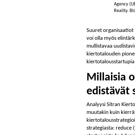
Agency (UB
Reality. B
Suuret organisaatiot 
voi olla myös elintär
mullistavaa uudistavi
kiertotalouden pion
kiertotalousstartupi
Millaisia 
edistävät 
Analyysi Sitran Kiert
muutakin kuin kierräty
kiertotalousstrategio
strategiasta: reduce 