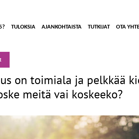
5?
TULOKSIA
AJANKOHTAISTA
TUTKIJAT
OTA YHT
t
us on toimiala ja pelkkää ki
koske meitä vai koskeeko?