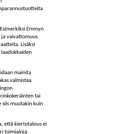
n
aanparannustuotteita
. Esimerkiksi Emmyn
s ja vaivattomuus
aatteita. Lisäksi
le laadukkaiden
oidaan mainita
akas valmistaa
ringon
rinkokeräinten tai
 siis muutakin kuin
, että kiertotalous ei
ri toimialoja