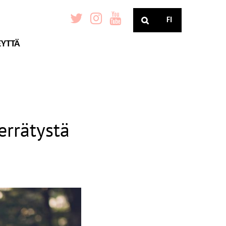
FI
EYTTÄ
errätystä