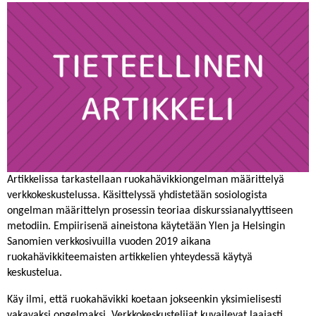
Artikkelissa tarkastellaan ruokahävikkiongelman määrittelyä
verkkokeskustelussa. Käsittelyssä yhdistetään sosiologista
ongelman määrittelyn prosessin teoriaa diskurssianalyyttiseen
metodiin. Empiirisenä aineistona käytetään Ylen ja Helsingin
Sanomien verkkosivuilla vuoden 2019 aikana
ruokahävikkiteemaisten artikkelien yhteydessä käytyä
keskustelua.
Käy ilmi, että ruokahävikki koetaan jokseenkin yksimielisesti
vakavaksi ongelmaksi. Verkkokeskustelijat kuvailevat laajasti