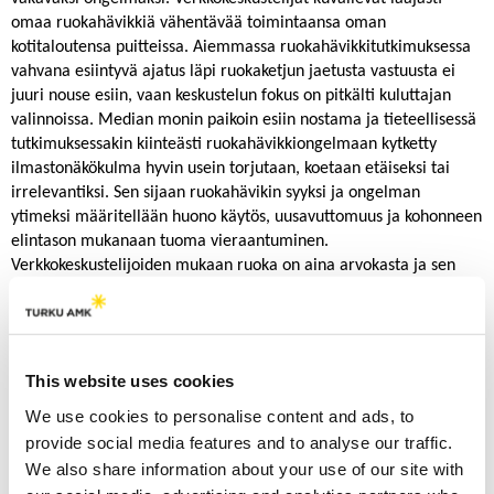
omaa ruokahävikkiä vähentävää toimintaansa oman
kotitaloutensa puitteissa. Aiemmassa ruokahävikkitutkimuksessa
vahvana esiintyvä ajatus läpi ruokaketjun jaetusta vastuusta ei
juuri nouse esiin, vaan keskustelun fokus on pitkälti kuluttajan
valinnoissa. Median monin paikoin esiin nostama ja tieteellisessä
tutkimuksessakin kiinteästi ruokahävikkiongelmaan kytketty
ilmastonäkökulma hyvin usein torjutaan, koetaan etäiseksi tai
irrelevantiksi. Sen sijaan ruokahävikin syyksi ja ongelman
ytimeksi määritellään huono käytös, uusavuttomuus ja kohonneen
elintason mukanaan tuoma vieraantuminen.
Verkkokeskustelijoiden mukaan ruoka on aina arvokasta ja sen
tuhlaaminen paheksuttavaa, joskin myös arvottavia jakoja tulee
esiin: kaikki ruoka ei ole samanarvoista, mutta kaiken ruoan
haaskaaminen on väärin.
Ruokahävikin vähentäminen on tärkeä tavoite kestävän ja
This website uses cookies
resursseja järkevästi käyttävän kehityksen kannalta. Se on myös
We use cookies to personalise content and ads, to
osa-alue, johon jokaisella ihmisellä on välitön kosketus ja
provide social media features and to analyse our traffic.
vaikutusmahdollisuus. Siksi aihetta koskevan keskustelun ja
We also share information about your use of our site with
asenteiden tuntemus sekä sitä kautta tehokkaan kansalaiset