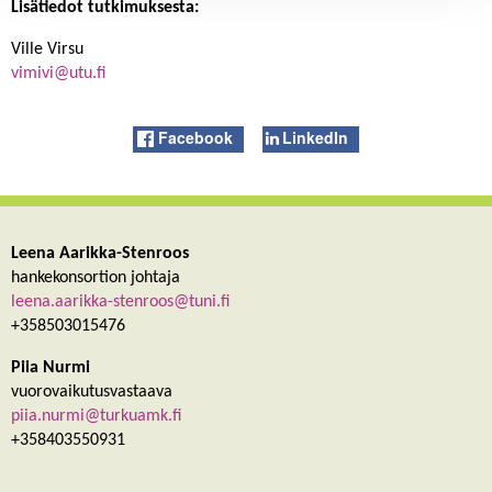
Lisätiedot tutkimuksesta:
Ville Virsu
vimivi@utu.fi
Facebook
LinkedIn
Leena Aarikka-Stenroos
hankekonsortion johtaja
leena.aarikka-stenroos@tuni.fi
+358503015476
Piia Nurmi
vuorovaikutusvastaava
piia.nurmi@turkuamk.fi
+358403550931