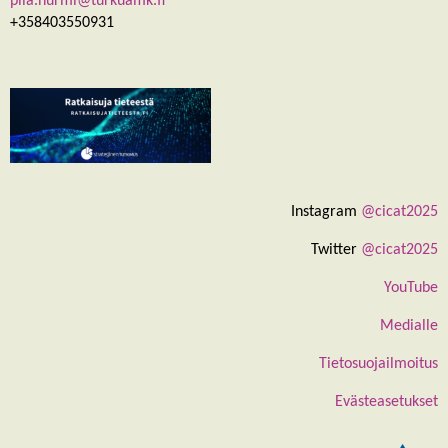
piia.nurmi@turkuamk.fi
+358403550931
Instagram
@cicat2025
Twitter
@cicat2025
YouTube
Medialle
Tietosuojailmoitus
Evästeasetukset