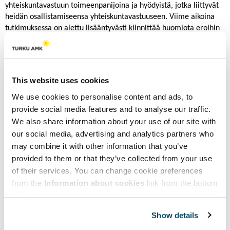
yhteiskuntavastuun toimeenpanijoina ja hyödyistä, jotka liittyvät
heidän osallistamiseensa yhteiskuntavastuuseen. Viime aikoina
tutkimuksessa on alettu lisääntyvästi kiinnittää huomiota eroihin
työntekijöiden näkemyksissä ja käsityksissä yhteiskuntavastuusta.
Yhteiskuntavastuu on työntekijöiden näkökulmasta hyvin
moniulotteinen ja monimerkityksinen ilmiö. Käymme tässä
artikkelissa läpi työntekijöiden ja yhteiskuntavastuun suhdetta
This website uses cookies
vallinneisiin tutkimussuuntiin ja pohdimme sitä, millaisia
vaatimuksia ilmiön monimerkityksisyys työntekijöiden
We use cookies to personalise content and ads, to
keskuudessa asettaa organisaatioiden vastuullisuusviestinnälle.
provide social media features and to analyse our traffic.
We also share information about your use of our site with
Tekijät:
Tiina Onkila, Marileena Mäkelä & Bhavesh Sarna,
our social media, advertising and analytics partners who
Jyväskylän yliopisto
may combine it with other information that you’ve
Julkaistu:
Vastuullinen viestintä
provided to them or that they’ve collected from your use
of their services. You can change cookie preferences
Tulosten mahdolliset hyödyntäjät:
Yritykset
from the
Information about cookies
link from the bottom
of the page.
Tulosten hyödyntäminen:
Tässä julkaisussa esitettyjen ajatusten
perusteella yrityksissä voidaan suunnitella ja kehittää
Show details
kiertotalouteen liittyvää sisäistä viestintää.