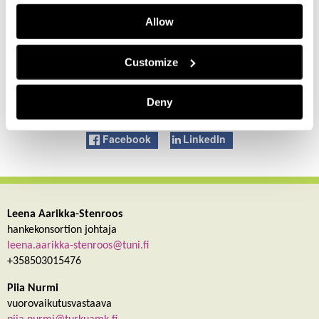
Lisätiedot tutkimuksesta:
Allow
Tiina Onkila
tiina.onkila@jyu.fi
Customize
Marileena Mäkelä
marileena.t.makela@jyu.fi
Deny
Facebook
LinkedIn
Leena Aarikka-Stenroos
hankekonsortion johtaja
leena.aarikka-stenroos@tuni.fi
+358503015476
Piia Nurmi
vuorovaikutusvastaava