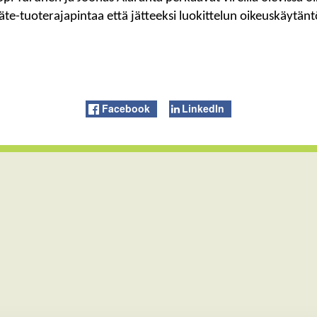
jäte-tuoterajapintaa että jätteeksi luokittelun oikeuskäytänt
Facebook
LinkedIn