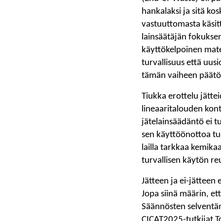
hankalaksi ja sitä ko
vastuuttomasta käsitt
lainsäätäjän fokukse
käyttökelpoinen mate
turvallisuus että uu
tämän vaiheen päätö
Tiukka erottelu jätte
lineaaritalouden kont
jätelainsäädäntö ei t
sen käyttöönottoa tuo
lailla tarkkaa kemikaa
turvallisen käytön r
Jätteen ja ei-jätteen
Jopa siinä määrin, et
Säännösten selventäm
CICAT2025-tutkijat To