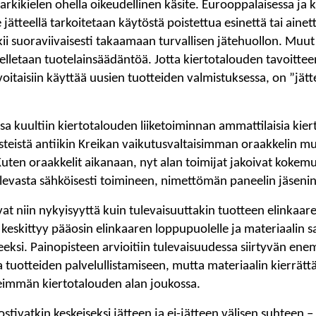
 arkikielen ohella oikeudellinen käsite. Eurooppalaisessa ja k
tteellä tarkoitetaan käytöstä poistettua esinettä tai ainett
ii suoraviivaisesti takaamaan turvallisen jätehuollon. Muut
ovelletaan tuotelainsäädäntöä. Jotta kiertotalouden tavoitte
voitaisiin käyttää uusien tuotteiden valmistuksessa, on ”jät
 kuultiin kiertotalouden liiketoiminnan ammattilaisia kie
esteistä antiikin Kreikan vaikutusvaltaisimman oraakkelin m
uten oraakkelit aikanaan, nyt alan toimijat jakoivat kokemus
evasta sähköisesti toimineen, nimettömän paneelin jäsenin
 niin nykyisyyttä kuin tulevaisuuttakin tuotteen elinkaaren
 keskittyy pääosin elinkaaren loppupuolelle ja materiaalin 
eksi. Painopisteen arvioitiin tulevaisuudessa siirtyvän en
 tuotteiden palvelullistamiseen, mutta materiaalin kierrätt
eimmän kiertotalouden alan joukossa.
stivatkin keskeiseksi jätteen ja ei-jätteen välisen suhteen – 