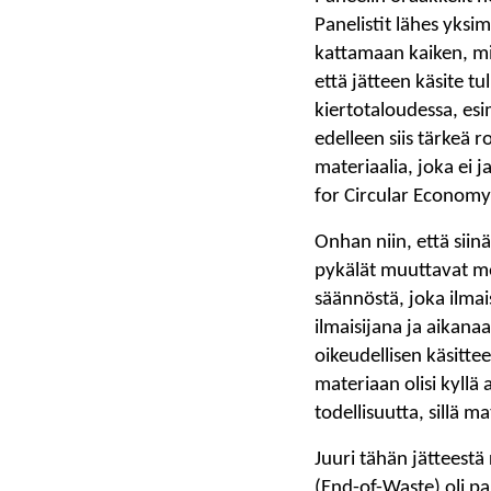
Panelistit lähes yksi
kattamaan kaiken, mi
että jätteen käsite tu
kiertotaloudessa, esi
edelleen siis tärkeä 
materiaalia, joka ei 
for Circular Economy
Onhan niin, että siin
pykälät muuttavat me
säännöstä, joka ilmai
ilmaisijana ja aikana
oikeudellisen käsit
materiaan olisi kyllä 
todellisuutta, sillä m
Juuri tähän jätteestä
(End-of-Waste) oli pa