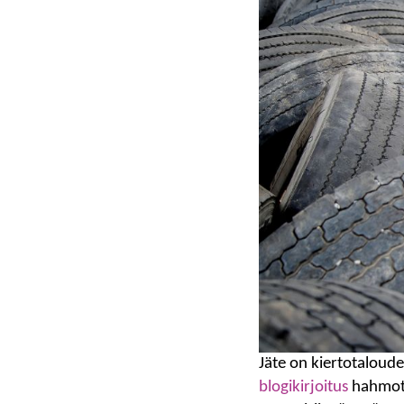
Jäte on kiertotaloude
blogikirjoitus
hahmotte