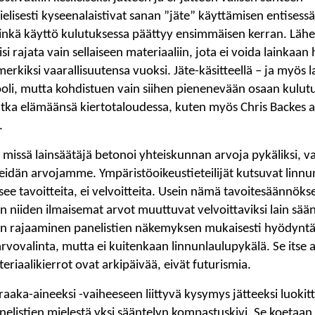
mielisesti kyseenalaistivat sanan ”jäte” käyttämisen entises
nkä käyttö kulutuksessa päättyy ensimmäisen kerran. Lähes
lisi rajata vain sellaiseen materiaaliin, jota ei voida lainkaa
merkiksi vaarallisuutensa vuoksi. Jäte-käsitteellä – ja myös 
rooli, mutta kohdistuen vain siihen pienenevään osaan kulut
jatka elämäänsä kiertotaloudessa, kuten myös Chris Backes a
.
ä missä lainsäätäjä betonoi yhteiskunnan arvoja pykäliksi, v
idän arvojamme. Ympäristöoikeustieteilijät kutsuvat linnu
see tavoitteita, ei velvoitteita. Usein nämä tavoitesäännöks
an niiden ilmaisemat arvot muuttuvat velvoittaviksi lain sään
teen rajaaminen panelistien näkemyksen mukaisesti hyödyn
arvovalinta, mutta ei kuitenkaan linnunlaulupykälä. Se itse as
ateriaalikierrot ovat arkipäivää, eivät futurismia.
 raaka-aineeksi -vaiheeseen liittyvä kysymys jätteeksi luoki
nelistien mielestä yksi sääntelyn kompastuskivi. Se koetaan h