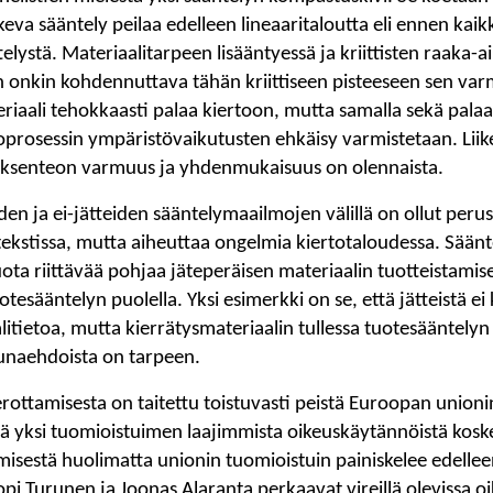
skeva sääntely peilaa edelleen lineaaritaloutta eli ennen kai
elystä. Materiaalitarpeen lisääntyessä ja kriittisten raaka-
n onkin kohdennuttava tähän kriittiseen pisteeseen sen varm
riaali tehokkaasti palaa kiertoon, mutta samalla sekä pala
sioprosessin ympäristövaikutusten ehkäisy varmistetaan. Lii
ksenteon varmuus ja yhdenmukaisuus on olennaista.
iden ja ei-jätteiden sääntelymaailmojen välillä on ollut perus
ekstissa, mutta aiheuttaa ongelmia kiertotaloudessa. Säänt
uota riittävää pohjaa jäteperäisen materiaalin tuotteistamise
tesääntelyn puolella. Yksi esimerkki on se, että jätteistä ei
litietoa, mutta kierrätysmateriaalin tullessa tuotesääntelyn p
eunaehdoista on tarpeen.
 erottamisesta on taitettu toistuvasti peistä Euroopan union
tä yksi tuomioistuimen laajimmista oikeuskäytännöistä koske
isestä huolimatta unionin tuomioistuin painiskelee edellee
pi Turunen ja Joonas Alaranta perkaavat vireillä olevissa oik