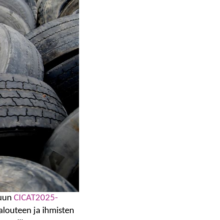
kuun
CICAT2025-
talouteen ja ihmisten