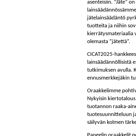
asenteisiin. ”Jäte” on
lainsäädännössämme jä
jätelainsäädäntö pyrk
tuotteita ja niihin s
kierrätysmateriaalia 
olemasta ”jätettä”.
CICAT2025-hankkeessa
lainsäädännöllisistä 
tutkimuksen avulla. K
ennusmerkkejäkin tul
Oraakkelimme pohtivat
Nykyisin kiertotalous
tuotannon raaka-aine
tuotesuunnitteluun ja
säilyvän kolmen tärk
Paneelin oraakkelit no