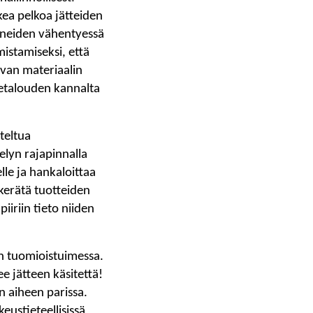
kkea pelkoa jätteiden
aineiden vähentyessä
istamiseksi, että
avan materiaalin
ketalouden kannalta
teltua
elyn rajapinnalla
lle ja hankaloittaa
 kerätä tuotteiden
iiriin tieto niiden
in tuomioistuimessa.
e jätteen käsitettä!
n aiheen parissa.
eustieteellisissä