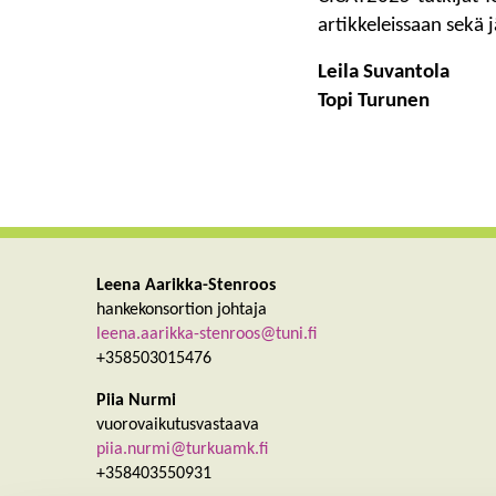
artikkeleissaan sekä 
Leila Suvantola
Topi Turunen
Leena Aarikka-Stenroos
hankekonsortion johtaja
leena.aarikka-stenroos@tuni.fi
+358503015476
Piia Nurmi
vuorovaikutusvastaava
piia.nurmi@turkuamk.fi
+358403550931