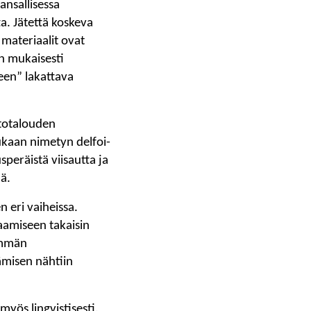
ansallisessa
a. Jätettä koskeva
 materiaalit ovat
en mukaisesti
teen” lakattava
rtotalouden
ukaan nimetyn delfoi-
peräistä viisautta ja
ä.
 eri vaiheissa.
saamiseen takaisin
emmän
ämisen nähtiin
myös lingvistisesti.