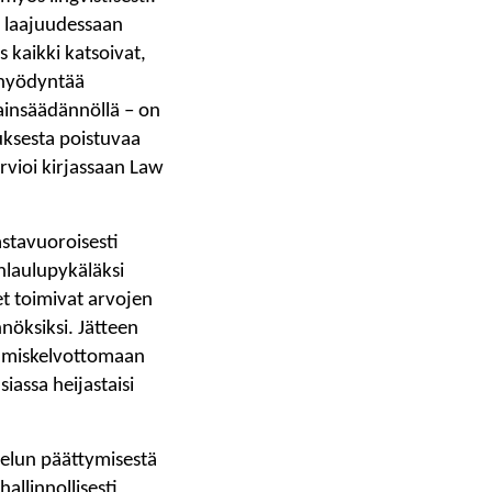
sä laajuudessaan
 kaikki katsoivat,
n hyödyntää
lainsäädännöllä – on
uksesta poistuvaa
rvioi kirjassaan Law
astavuoroisesti
nlaulupykäläksi
et toimivat arvojen
nöksiksi. Jätteen
tämiskelvottomaan
iassa heijastaisi
ttelun päättymisestä
allinnollisesti