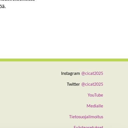
öä.
Instagram
@cicat2025
Twitter
@cicat2025
YouTube
Medialle
Tietosuojailmoitus