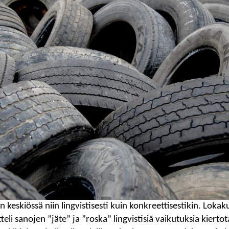
n keskiössä niin lingvistisesti kuin konkreettisestikin. Loka
li sanojen ”jäte” ja ”roska” lingvistisiä vaikutuksia kierto