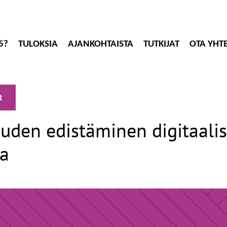
5?
TULOKSIA
AJANKOHTAISTA
TUTKIJAT
OTA YHT
t
uden edistäminen digitaalis
la