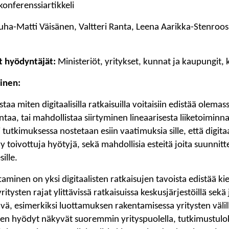
konferenssiartikkeli
uha-Matti Väisänen, Valtteri Ranta, Leena Aarikka-Stenroo
t hyödyntäjät:
Ministeriöt, yritykset, kunnat ja kaupungit, 
inen:
staa miten digitaalisilla ratkaisuilla voitaisiin edistää olema
ntaa, tai mahdollistaa siirtyminen lineaarisesta liiketoiminn
i tutkimuksessa nostetaan esiin vaatimuksia sille, että digita
 toivottuja hyötyjä, sekä mahdollisia esteitä joita suunnit
ille.
taminen on yksi digitaalisten ratkaisujen tavoista edistää ki
yritysten rajat ylittävissä ratkaisuissa keskusjärjestöillä sekä 
tävä, esimerkiksi luottamuksen rakentamisessa yritysten välil
sujen hyödyt näkyvät suoremmin yrityspuolella, tutkimustul