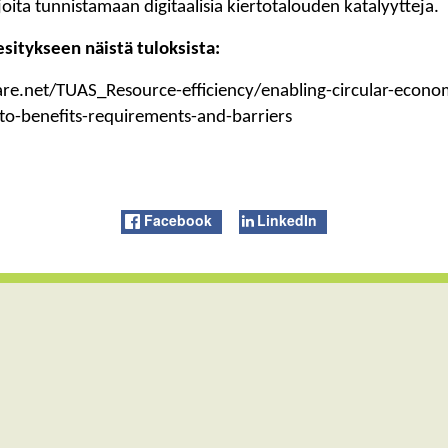
joita tunnistamaan digitaalisia kiertotalouden katalyytteja.
sitykseen näistä tuloksista:
are.net/TUAS_Resource-efficiency/enabling-circular-econo
to-benefits-requirements-and-barriers
Facebook
LinkedIn