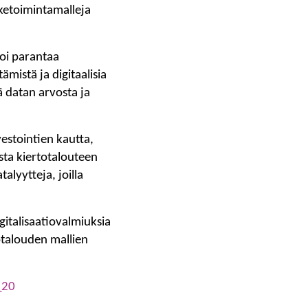
iiketoimintamalleja
voi parantaa
mistä ja digitaalisia
ä datan arvosta ja
vestointien kautta,
esta kiertotalouteen
talyytteja, joilla
digitalisaatiovalmiuksia
otalouden mallien
_20