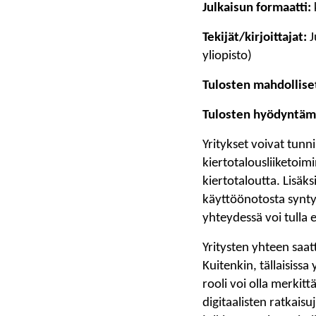
Julkaisun formaatti:
Tekijät/kirjoittajat:
J
yliopisto)
Tulosten mahdollise
Tulosten hyödyntäm
Yritykset voivat tunni
kiertotalousliiketoimi
kiertotaloutta. Lisäks
käyttöönotosta syntyy
yhteydessä voi tulla es
Yritysten yhteen saat
Kuitenkin, tällaisissa 
rooli voi olla merkit
digitaalisten ratkai