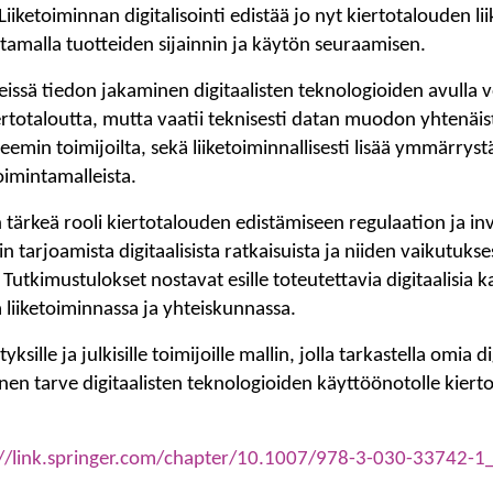
 Liiketoiminnan digitalisointi edistää jo nyt kiertotalouden l
tamalla tuotteiden sijainnin ja käytön seuraamisen.
issä tiedon jakaminen digitaalisten teknologioiden avulla 
ertotaloutta, mutta vaatii teknisesti datan muodon yhtenäistä
emin toimijoilta, sekä liiketoiminnallisesti lisää ymmärryst
etoimintamalleista.
on tärkeä rooli kiertotalouden edistämiseen regulaation ja in
n tarjoamista digitaalisista ratkaisuista ja niiden vaikutuks
. Tutkimustulokset nostavat esille toteutettavia digitaalisia ka
a liiketoiminnassa ja yhteiskunnassa.
yksille ja julkisille toimijoille mallin, jolla tarkastella omia 
nen tarve digitaalisten teknologioiden käyttöönotolle kiert
://link.springer.com/chapter/10.1007/978-3-030-33742-1