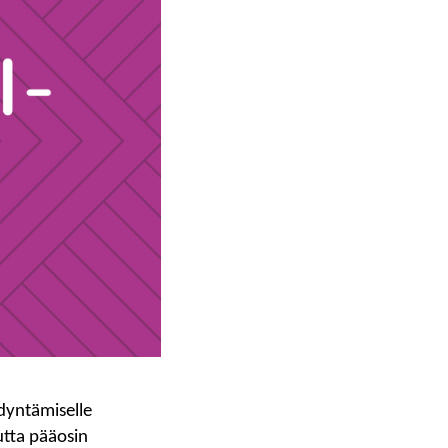
ödyntämiselle
utta pääosin