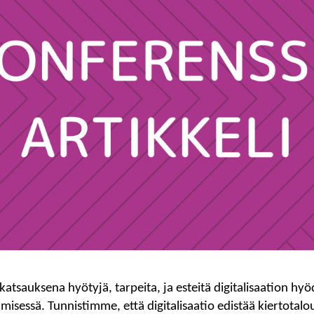
katsauksena hyötyjä, tarpeita, ja esteitä digitalisaation hy
misessä. Tunnistimme, että digitalisaatio edistää kiertotalo