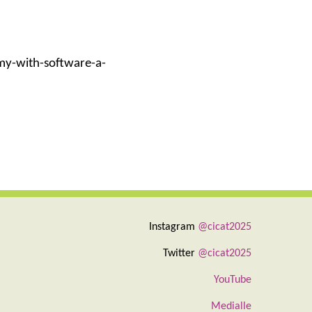
my-with-software-a-
Instagram
@cicat2025
Twitter
@cicat2025
YouTube
Medialle