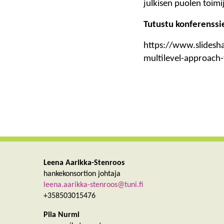
julkisen puolen toimi
Tutustu konferenssie
https://www.slidesh
multilevel-approach-
Leena Aarikka-Stenroos
hankekonsortion johtaja
leena.aarikka-stenroos@tuni.fi
+358503015476
Piia Nurmi