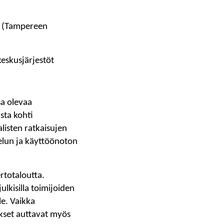
s (Tampereen
keskusjärjestöt
ssa olevaa
asta kohti
alisten ratkaisujen
telun ja käyttöönoton
ertotaloutta.
julkisilla toimijoiden
le. Vaikka
okset auttavat myös