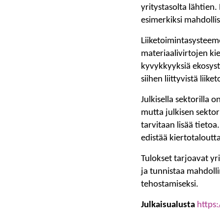
yritystasolta lähtien.
esimerkiksi mahdollis
Liiketoimintasysteeme
materiaalivirtojen ki
kyvykkyyksiä ekosyste
siihen liittyvistä liik
Julkisella sektorilla 
mutta julkisen sektori
tarvitaan lisää tietoa
edistää kiertotaloutt
Tulokset tarjoavat yrit
ja tunnistaa mahdolli
tehostamiseksi.
Julkaisualusta
https