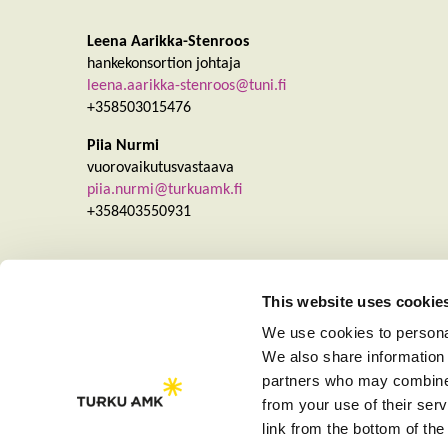
Leena Aarikka-Stenroos
hankekonsortion johtaja
leena.aarikka-stenroos@tuni.fi
+358503015476
Piia Nurmi
vuorovaikutusvastaava
piia.nurmi@turkuamk.fi
+358403550931
This website uses cookie
We use cookies to personal
We also share information 
partners who may combine i
from your use of their se
link from the bottom of the