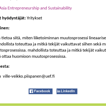
 Asia Entrepreneurship and Sustainability
t hyödyntäjät:
Yritykset
inen:
a tietoa siitä, miten liiketoiminnan muutosprosessi lineaarise
dollista toteuttaa ja mitkä tekijät vaikuttavat siihen sekä m
prosessissa. mahdollista toteuttaa ja mitkä tekijät vaikut
tä ottaa huomioon muutosprosessissa.
esta:
n ville-veikko.piispanen@uef.fi
Facebook
LinkedIn