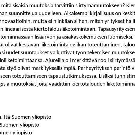
ja mitä sisäisiä muutoksia tarvittiin siirtymämuutokseen? Kie
nnan suunnittelua uudelleen. Aikaisempi kirjallisuus on keski
nnovaatioihin, mutta ei niinkään siihen, miten yritykset halli
än lineaarisesta kiertotalousliiketoimintaan. Tapausyritykse
etoiminnassaan lisäarvon ja asiakaskokemuksen luomiseksi. 
t olivat kestävän liiketoimintalogiikan toteuttaminen, taloud
äksi uudet suuntaukset vaikuttivat työn tekemisen muutokse
nliiketoimintaansa. Ajureilla oli merkittävä rooli siirtymässä
hteistyö olivat merkityksellisimpiä. Perheyrityksen perintö v
seen toteuttamiseen tapaustutkimuksessa. Lisäksi tunnistim
egisia muutoksia, joita vaadittiin kiertotalouden liiketoimin
n, Itä-Suomen yliopisto
-Suomen yliopisto
omen yliopisto