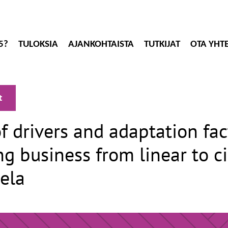
5?
TULOKSIA
AJANKOHTAISTA
TUTKIJAT
OTA YHT
t
f drivers and adaptation fac
ng business from linear to ci
ela