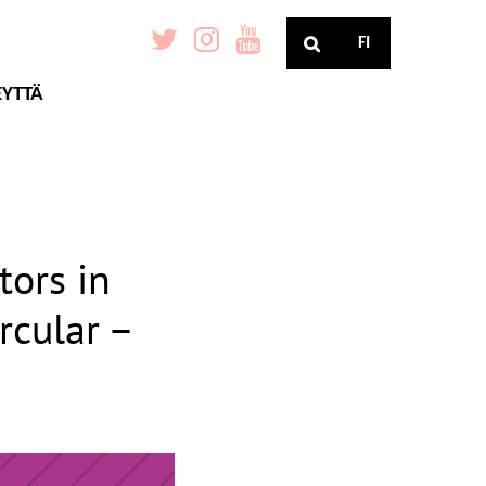
FI
EYTTÄ
tors in
rcular –