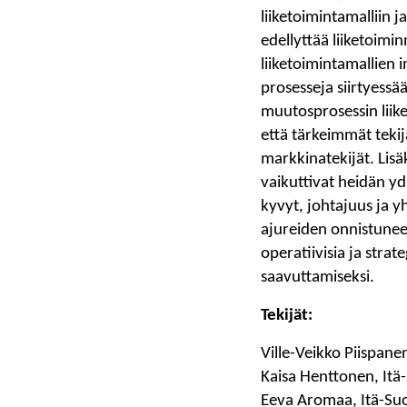
liiketoimintamalliin 
edellyttää liiketoimi
liiketoimintamallien i
prosesseja siirtyessä
muutosprosessin liik
että tärkeimmät tekijä
markkinatekijät. Lis
vaikuttivat heidän ydi
kyvyt, johtajuus ja y
ajureiden onnistunee
operatiivisia ja strat
saavuttamiseksi.
Tekijät:
Ville-Veikko Piispane
Kaisa Henttonen, Itä
Eeva Aromaa, Itä-Su