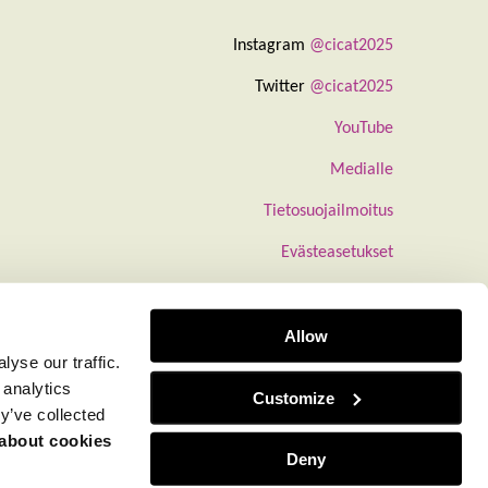
Instagram
@cicat2025
Twitter
@cicat2025
YouTube
Medialle
Tietosuojailmoitus
Evästeasetukset
Allow
yse our traffic.
 analytics
Customize
y’ve collected
 about cookies
Deny