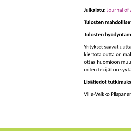
Julkaistu:
Journal of
Tulosten mahdollise
Tulosten hyödyntäm
Yritykset saavat uutt
kiertotaloutta on mah
ottaa huomioon muutos
miten tekijät on syy
Lisätiedot tutkimuks
Ville-Veikko Piispane