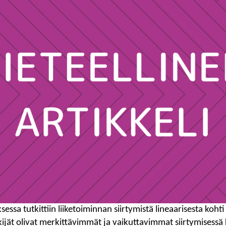
ssa tutkittiin liiketoiminnan siirtymistä lineaarisesta kohti
ijät olivat merkittävimmät ja vaikuttavimmat siirtymisessä