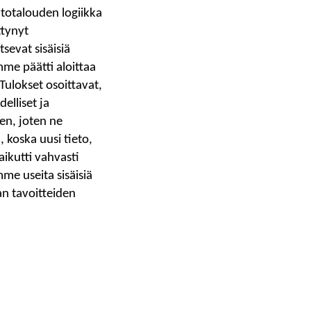
rtotalouden logiikka
ttynyt
tsevat sisäisiä
mme päätti aloittaa
Tulokset osoittavat,
elliset ja
en, joten ne
, koska uusi tieto,
aikutti vahvasti
me useita sisäisiä
nan tavoitteiden