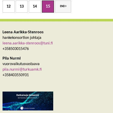
15
12
13
14
END
Leena Aarikka-Stenroos
hankekonsortion johtaja
leena.aarikka-stenroos@tuni.fi
+358503015476
Piia Nurmi
vuorovaikutusvastaava
piia.nurmi@turkuamk.fi
+358403550931