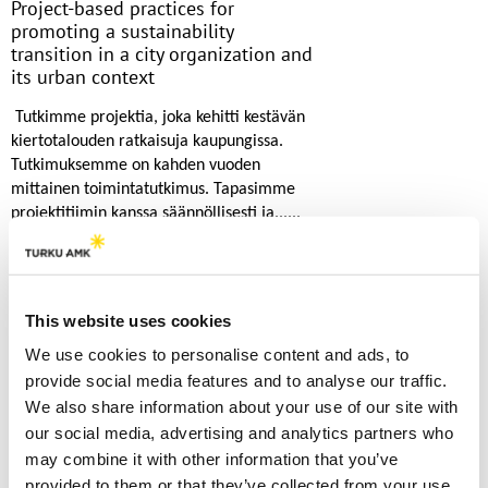
Project-based practices for
promoting a sustainability
transition in a city organization and
its urban context
Tutkimme projektia, joka kehitti kestävän
kiertotalouden ratkaisuja kaupungissa.
Tutkimuksemme on kahden vuoden
mittainen toimintatutkimus. Tapasimme
projektitiimin kanssa säännöllisesti ja......
Lue lisää
This website uses cookies
We use cookies to personalise content and ads, to
Domination of Managerial and
provide social media features and to analyse our traffic.
Technical Frames—How the Circular
We also share information about your use of our site with
Economy Is Reported in Finnish
our social media, advertising and analytics partners who
Business
may combine it with other information that you’ve
Artikkelissa tutkittiin suomalaisten
provided to them or that they’ve collected from your use