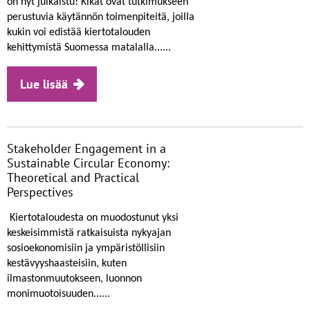
on nyt julkaistu! Kikat ovat tutkimukseen
perustuvia käytännön toimenpiteitä, joilla
kukin voi edistää kiertotalouden
kehittymistä Suomessa matalalla......
Lue lisää
Stakeholder Engagement in a
Sustainable Circular Economy:
Theoretical and Practical
Perspectives
Kiertotaloudesta on muodostunut yksi
keskeisimmistä ratkaisuista nykyajan
sosioekonomisiin ja ympäristöllisiin
kestävyyshaasteisiin, kuten
ilmastonmuutokseen, luonnon
monimuotoisuuden......