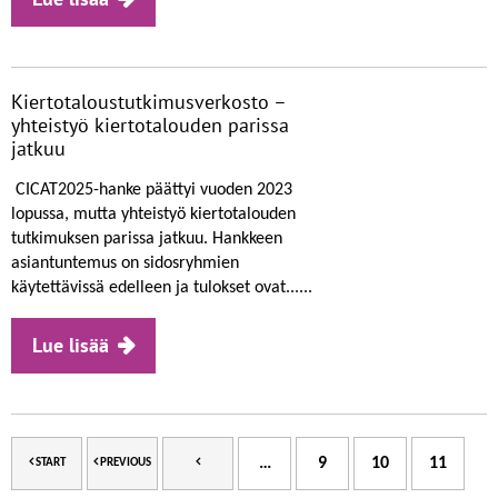
Kiertotaloustutkimusverkosto –
yhteistyö kiertotalouden parissa
jatkuu
CICAT2025-hanke päättyi vuoden 2023
lopussa, mutta yhteistyö kiertotalouden
tutkimuksen parissa jatkuu. Hankkeen
asiantuntemus on sidosryhmien
käytettävissä edelleen ja tulokset ovat......
Lue lisää
…
9
10
11
START
PREVIOUS