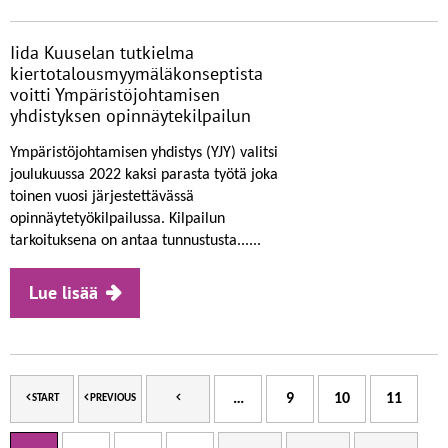
Iida Kuuselan tutkielma
kiertotalousmyymäläkonseptista
voitti Ympäristöjohtamisen
yhdistyksen opinnäytekilpailun
Ympäristöjohtamisen yhdistys (YJY) valitsi
joulukuussa 2022 kaksi parasta työtä joka
toinen vuosi järjestettävässä
opinnäytetyökilpailussa. Kilpailun
tarkoituksena on antaa tunnustusta......
Lue lisää
…
9
10
11
START
PREVIOUS