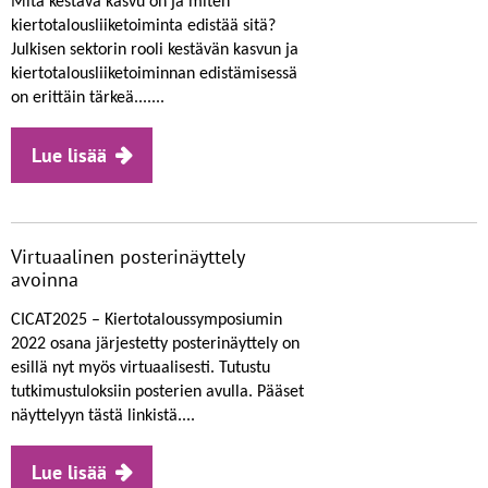
Mitä kestävä kasvu on ja miten
kiertotalousliiketoiminta edistää sitä?
Julkisen sektorin rooli kestävän kasvun ja
kiertotalousliiketoiminnan edistämisessä
on erittäin tärkeä.......
Lue lisää
Virtuaalinen posterinäyttely
avoinna
CICAT2025 – Kiertotaloussymposiumin
2022 osana järjestetty posterinäyttely on
esillä nyt myös virtuaalisesti. Tutustu
tutkimustuloksiin posterien avulla. Pääset
näyttelyyn tästä linkistä....
Lue lisää