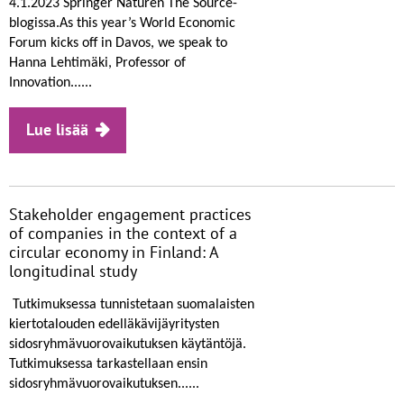
4.1.2023 Springer Naturen The Source-
blogissa.As this year’s World Economic
Forum kicks off in Davos, we speak to
Hanna Lehtimäki, Professor of
Innovation......
Lue lisää
Stakeholder engagement practices
of companies in the context of a
circular economy in Finland: A
longitudinal study
Tutkimuksessa tunnistetaan suomalaisten
kiertotalouden edelläkävijäyritysten
sidosryhmävuorovaikutuksen käytäntöjä.
Tutkimuksessa tarkastellaan ensin
sidosryhmävuorovaikutuksen......