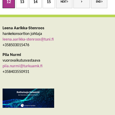
12
13
14
15
NEXT
END
Leena Aarikka-Stenroos
hankekonsortion johtaja
leena.aarikka-stenroos@tuni.fi
+358503015476
Piia Nurmi
vuorovaikutusvastaava
piia.nurmi@turkuamk.fi
+358403550931