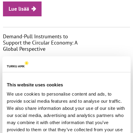
Lue lisää
Demand-Pull Instruments to
Support the Circular Economy: A
Global Perspective
Artikkelissa tutkittiin erilaisia
kiertotaloutta edistäviä sääntelymalleja
eri maista. Tutkimuksessa tunnistettiin
erilaisia oikeudellisia lähestymistapoja
This website uses cookies
kiertotalouteen ja miten niitä......
We use cookies to personalise content and ads, to
Lue lisää
provide social media features and to analyse our traffic.
We also share information about your use of our site with
our social media, advertising and analytics partners who
may combine it with other information that you’ve
The leadership moment in circular
provided to them or that they’ve collected from your use