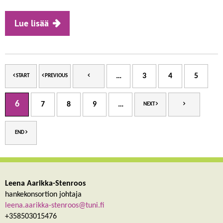
Lue lisää
…
3
4
5
START
PREVIOUS
6
7
8
9
…
NEXT
END
Leena Aarikka-Stenroos
hankekonsortion johtaja
leena.aarikka-stenroos@tuni.fi
+358503015476