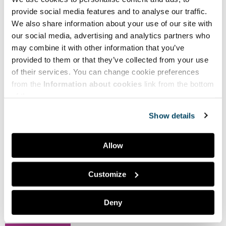
Kiertotaloussymposium
provide social media features and to analyse our traffic.
11.11.2021CICAT2025 –
We also share information about your use of our site with
Kiertotaloussymposium järjestetään
our social media, advertising and analytics partners who
Tampereella 11.11.2021. Symposiumin
may combine it with other information that you’ve
tavoitteena on vauhdittaa Suomen......
provided to them or that they’ve collected from your use
of their services. You can change cookie preferences
Lue lisää
from the
Information about cookies
link from the bottom
of the page.
Show details
Onko yrityksesi oman elämänsä
Harry Potter?
Allow
Teksti on julkaistu Uusiouutisissa
4.5.2021.Muistatko kuuluisan Potter-trion,
Customize
Harryn, Ronin ja Hermionen, joiden
mahdottomalta tuntuvana haasteena oli
pelastaa maailma pimeältä taikuudelta ja
Deny
sen......