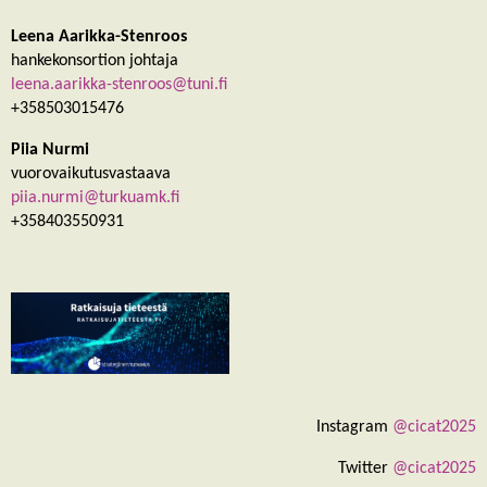
Leena Aarikka-Stenroos
hankekonsortion johtaja
leena.aarikka-stenroos@tuni.fi
+358503015476
Piia Nurmi
vuorovaikutusvastaava
piia.nurmi@turkuamk.fi
+358403550931
Instagram
@cicat2025
Twitter
@cicat2025