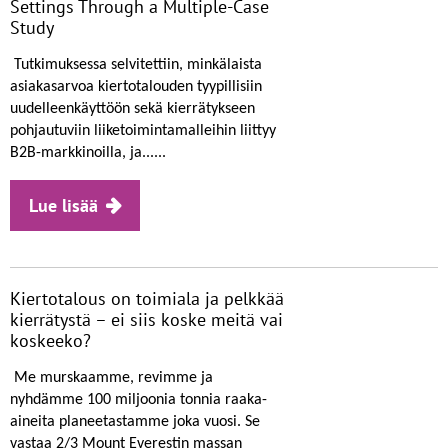
Settings Through a Multiple-Case
Study
Tutkimuksessa selvitettiin, minkälaista
asiakasarvoa kiertotalouden tyypillisiin
uudelleenkäyttöön sekä kierrätykseen
pohjautuviin liiketoimintamalleihin liittyy
B2B-markkinoilla, ja......
Lue lisää
Kiertotalous on toimiala ja pelkkää
kierrätystä – ei siis koske meitä vai
koskeeko?
Me murskaamme, revimme ja
nyhdämme 100 miljoonia tonnia raaka-
aineita planeetastamme joka vuosi. Se
vastaa 2/3 Mount Everestin massan