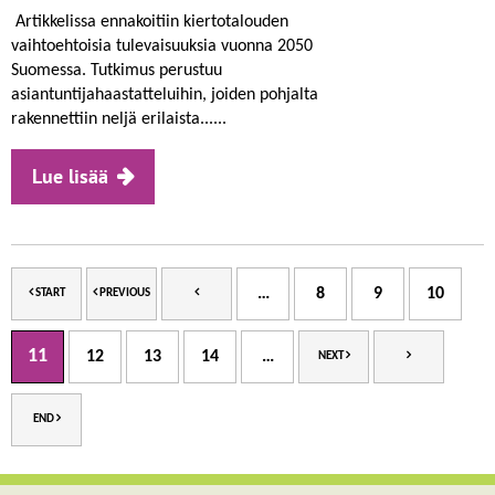
Artikkelissa ennakoitiin kiertotalouden
vaihtoehtoisia tulevaisuuksia vuonna 2050
Suomessa. Tutkimus perustuu
asiantuntijahaastatteluihin, joiden pohjalta
rakennettiin neljä erilaista......
Lue lisää
…
8
9
10
START
PREVIOUS
11
12
13
14
…
NEXT
END