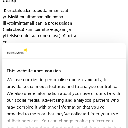
design
Kiertotalouden toteuttaminen vaatii
yrityksiä muuttamaan niin omaa
liiketoimintamalliaan ja prosessejaan
(mikrotaso) kuin toimitusketjujaan ja
yhteistyösuhteitaan (mesotaso). Aihetta
on......
Lue lisää
This website uses cookies
We use cookies to personalise content and ads, to
White paper: Kestävä ja uudistuva
provide social media features and to analyse our traffic.
yhteiskunta
We also share information about your use of our site with
our social media, advertising and analytics partners who
Strategisen tutkimuksen neuvoston
rahoittaman Kestävän kasvun avaimet
may combine it with other information that you’ve
(GROWTH) -ohjelman White Paper
provided to them or that they’ve collected from your use
”Kestävä ja uudistuva yhteiskunta” tuottaa
of their services. You can change cookie preferences
tutkimukseen perustuvia näkökulmia ja......
from the
Information about cookies
link from the bottom