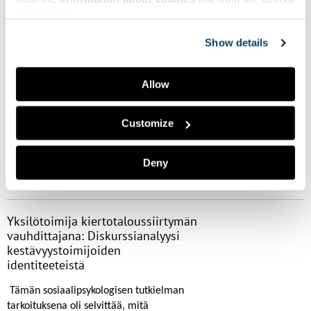
of the page.
Lue lisää
Show details
Allow
Ilmoittaudu posterinäyttelyyn
...
Customize
Lue lisää
Deny
Yksilötoimija kiertotaloussiirtymän
vauhdittajana: Diskurssianalyysi
kestävyystoimijoiden
identiteeteistä
Tämän sosiaalipsykologisen tutkielman
tarkoituksena oli selvittää, mitä